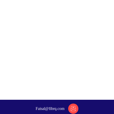
الصفحة الرئيسية
عن الشركة
خدمات
أسئلة مكررة
المتجر
إتصل بنا
Faisal@fibrq.com
© حقوق النشر 2026. جميع الحقوق محفوظة.